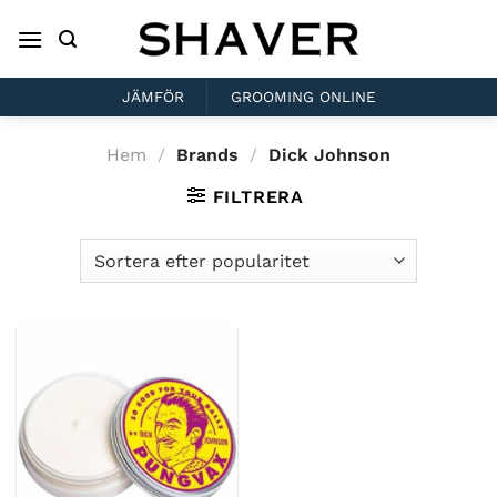
Skip
to
content
JÄMFÖR
GROOMING ONLINE
Hem
/
Brands
/
Dick Johnson
FILTRERA