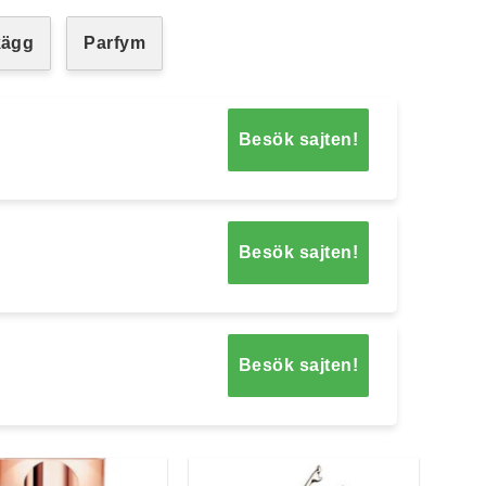
kägg
Parfym
Besök sajten!
Besök sajten!
Besök sajten!