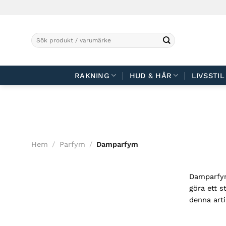
Skip
to
content
Sök
efter:
RAKNING
HUD & HÅR
LIVSSTIL
Hem
/
Parfym
/
Damparfym
Damparfyme
göra ett s
denna art