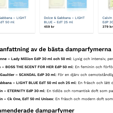
Gabbana – LIGHT
Dolce & Gabbana – LIGHT
Calvin
dT 50 ml
BLUE – EdT 25 ml
EdP 3
459
kr
379
kr
nfattning av de bästa damparfymerna
nne – Lady Million EdP 30 ml och 50 ml
: Lyxig och intensiv, perf
s – BOSS THE SCENT FOR HER EdP 50 ml
: En feminin och förfö
 Gaultier – SCANDAL EdP 30 ml
: För en djärv och oemotståndli
abbana – LIGHT BLUE EdT 50 ml och 25 ml
: En fräsch och lätt 
ein – ETERNITY EdP 30 ml
: En tidlös och romantisk doft som passa
in – Ck One, EdT 50 ml Unisex
: En fräsch och modern doft som
menderade damparfymer