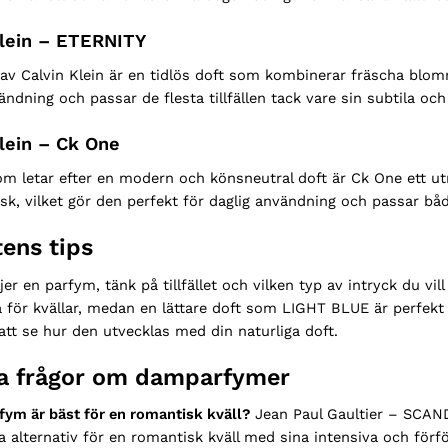
Klein – ETERNITY
v Calvin Klein är en tidlös doft som kombinerar fräscha blomm
ändning och passar de flesta tillfällen tack vare sin subtila och
Klein – Ck One
m letar efter en modern och könsneutral doft är Ck One ett ut
k, vilket gör den perfekt för daglig användning och passar bå
ens tips
jer en parfym, tänk på tillfället och vilken typ av intryck du 
a för kvällar, medan en lättare doft som LIGHT BLUE är perfek
att se hur den utvecklas med din naturliga doft.
ga frågor om damparfymer
fym är bäst för en romantisk kväll?
Jean Paul Gaultier – SCAN
a alternativ för en romantisk kväll med sina intensiva och förfö