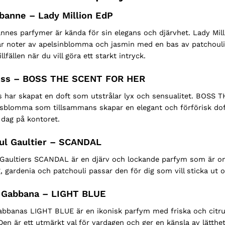
banne – Lady Million EdP
nnes parfymer är kända för sin elegans och djärvhet. Lady Mil
r noter av apelsinblomma och jasmin med en bas av patchouli 
illfällen när du vill göra ett starkt intryck.
oss – BOSS THE SCENT FOR HER
 har skapat en doft som utstrålar lyx och sensualitet. BOSS 
blomma som tillsammans skapar en elegant och förförisk doftup
 dag på kontoret.
ul Gaultier – SCANDAL
 Gaultiers SCANDAL är en djärv och lockande parfym som är omö
 gardenia och patchouli passar den för dig som vill sticka ut o
 Gabbana – LIGHT BLUE
abbanas LIGHT BLUE är en ikonisk parfym med friska och cit
Den är ett utmärkt val för vardagen och ger en känsla av lätthet