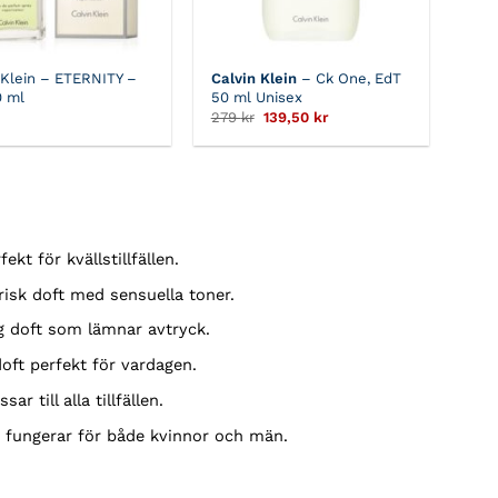
 Klein – ETERNITY –
Calvin Klein
– Ck One, EdT
0 ml
50 ml Unisex
Det
Det
279
kr
139,50
kr
ursprungliga
nuvarande
priset
priset
var:
är:
279 kr.
139,50 kr.
ekt för kvällstillfällen.
risk doft med sensuella toner.
g doft som lämnar avtryck.
doft perfekt för vardagen.
r till alla tillfällen.
 fungerar för både kvinnor och män.