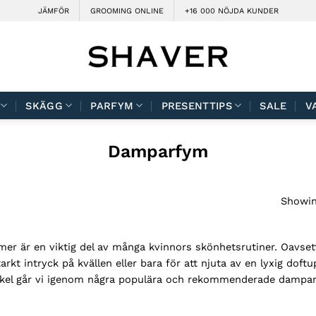
JÄMFÖR
GROOMING ONLINE
+16 000 NÖJDA KUNDER
SKÄGG
PARFYM
PRESENTTIPS
SALE
V
Damparfym
Showing
r är en viktig del av många kvinnors skönhetsrutiner. Oavsett
tarkt intryck på kvällen eller bara för att njuta av en lyxig doftu
ikel går vi igenom några populära och rekommenderade dampar