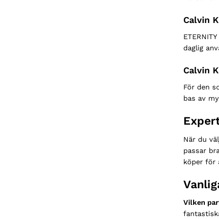
Calvin 
ETERNITY a
daglig anv
Calvin 
För den so
bas av mys
Expert
När du väl
passar br
köper för 
Vanli
Vilken par
fantastisk