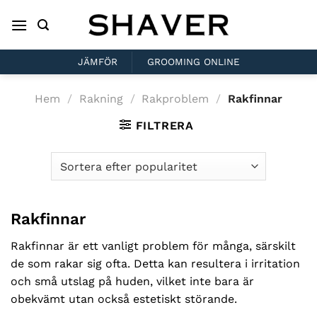
Skip
to
content
JÄMFÖR
GROOMING ONLINE
Hem
/
Rakning
/
Rakproblem
/
Rakfinnar
FILTRERA
Rakfinnar
Rakfinnar är ett vanligt problem för många, särskilt
de som rakar sig ofta. Detta kan resultera i irritation
och små utslag på huden, vilket inte bara är
obekvämt utan också estetiskt störande.