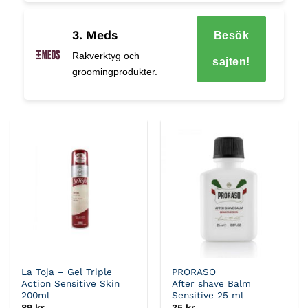
3. Meds
Besök
Rakverktyg och
sajten!
groomingprodukter.
La Toja – Gel Triple
PRORASO
Action Sensitive Skin
After shave Balm
200ml
Sensitive 25 ml
89
kr
35
kr