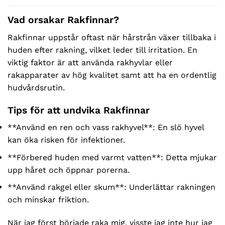
Vad orsakar Rakfinnar?
Rakfinnar uppstår oftast när hårstrån växer tillbaka i
huden efter rakning, vilket leder till irritation. En
viktig faktor är att använda rakhyvlar eller
rakapparater av hög kvalitet samt att ha en ordentlig
hudvårdsrutin.
Tips för att undvika Rakfinnar
**Använd en ren och vass rakhyvel**: En slö hyvel
kan öka risken för infektioner.
**Förbered huden med varmt vatten**: Detta mjukar
upp håret och öppnar porerna.
**Använd rakgel eller skum**: Underlättar rakningen
och minskar friktion.
När jag först började raka mig, visste jag inte hur jag