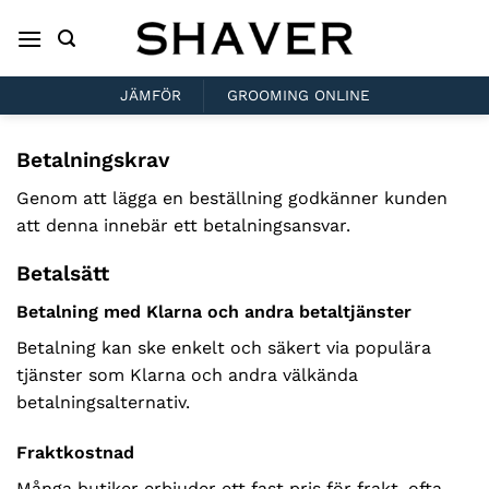
Skip
to
content
JÄMFÖR
GROOMING ONLINE
Betalningskrav
Genom att lägga en beställning godkänner kunden
att denna innebär ett betalningsansvar.
Betalsätt
Betalning med Klarna och andra betaltjänster
Betalning kan ske enkelt och säkert via populära
tjänster som Klarna och andra välkända
betalningsalternativ.
Fraktkostnad
Många butiker erbjuder ett fast pris för frakt, ofta