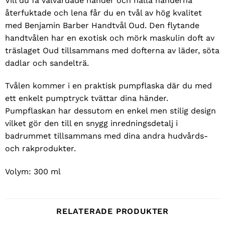
Vill du få välvårdade händer och hålla händerna
återfuktade och lena får du en tvål av hög kvalitet
med Benjamin Barber Handtvål Oud. Den flytande
handtvålen har en exotisk och mörk maskulin doft av
träslaget Oud tillsammans med dofterna av läder, söta
dadlar och sandelträ.
Tvålen kommer i en praktisk pumpflaska där du med
ett enkelt pumptryck tvättar dina händer.
Pumpflaskan har dessutom en enkel men stilig design
vilket gör den till en snygg inredningsdetalj i
badrummet tillsammans med dina andra hudvårds-
och rakprodukter.
Volym: 300 ml
RELATERADE PRODUKTER