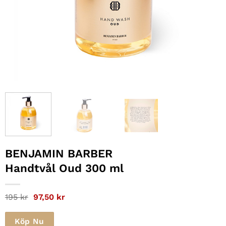
BENJAMIN BARBER
Handtvål Oud 300 ml
Det
Det
195
kr
97,50
kr
ursprungliga
nuvarande
priset
priset
var:
är:
Köp Nu