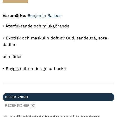
195 kr.
97,50 kr.
Varumärke:
Benjamin Barber
• Återfuktande och mjukgörande
• Exotisk och maskulin doft av Oud, sandelträ, söta
dadlar
och läder
• Snygg, stilren designad flaska
BESKRIVNING
RECENSIONER (0)