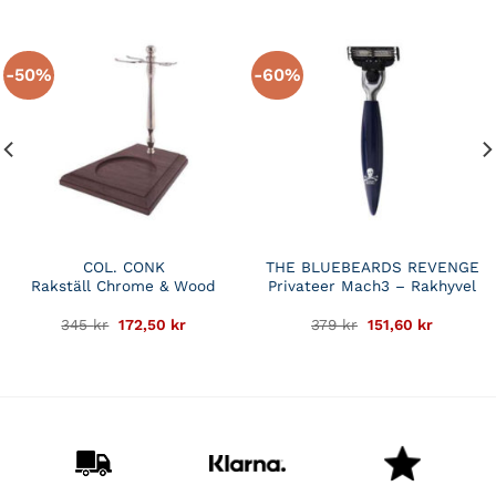
-50%
-60%
COL. CONK
THE BLUEBEARDS REVENGE
Rakställ Chrome & Wood
Privateer Mach3 – Rakhyvel
Det
Det
Det
Det
345
kr
172,50
kr
379
kr
151,60
kr
de
ursprungliga
nuvarande
ursprungliga
nuvaran
priset
priset
priset
priset
var:
är:
var:
är:
r.
345 kr.
172,50 kr.
379 kr.
151,60 kr