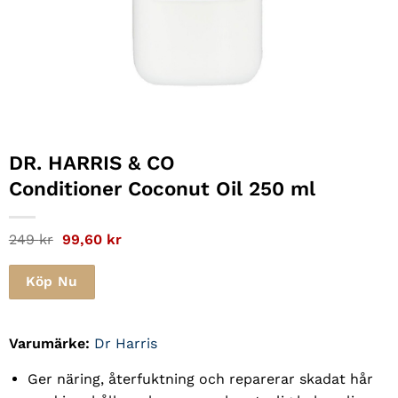
DR. HARRIS & CO
Conditioner Coconut Oil 250 ml
Det
Det
249
kr
99,60
kr
ursprungliga
nuvarande
priset
priset
var:
är:
Köp Nu
249 kr.
99,60 kr.
Varumärke:
Dr Harris
Ger näring, återfuktning och reparerar skadat hår