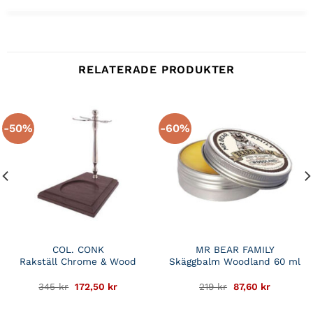
RELATERADE PRODUKTER
-50%
-60%
COL. CONK
MR BEAR FAMILY
Rakställ Chrome & Wood
Skäggbalm Woodland 60 ml
Det
Det
Det
Det
345
kr
172,50
kr
219
kr
87,60
kr
de
ursprungliga
nuvarande
ursprungliga
nuvaran
priset
priset
priset
priset
var:
är:
var:
är: