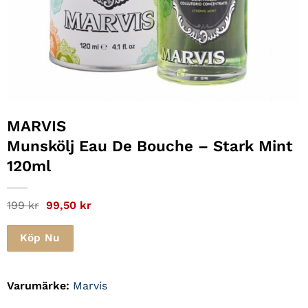
MARVIS
Munskölj Eau De Bouche – Stark Mint
120ml
Det
Det
199
kr
99,50
kr
ursprungliga
nuvarande
priset
priset
var:
är:
Köp Nu
199 kr.
99,50 kr.
Varumärke:
Marvis