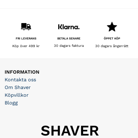
r.
345 kr.
172,50 kr.
219 kr.
87,60 kr.
BETALA SENARE
FRI LEVERANS
ÖPPET KÖP
30 dagars faktura
Köp över 499 kr
30 dagars ångerrätt
INFORMATION
Kontakta oss
Om Shaver
Köpvillkor
Blogg
SHAVER