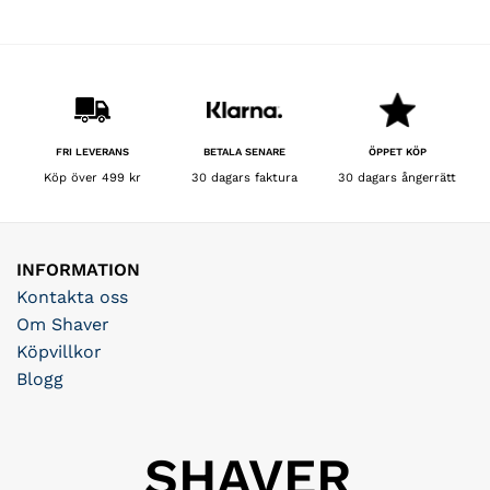
priset
priset
var:
är:
129 kr.
64,50 kr.
BETALA SENARE
FRI LEVERANS
ÖPPET KÖP
30 dagars faktura
Köp över 499 kr
30 dagars ångerrätt
INFORMATION
Kontakta oss
Om Shaver
Köpvillkor
Blogg
SHAVER