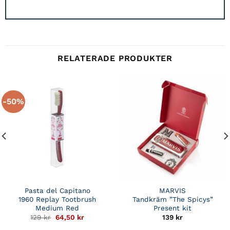
RELATERADE PRODUKTER
-50%
Pasta del Capitano
MARVIS
1960 Replay Tootbrush
Tandkräm ”The Spicys”
Medium Red
Present kit
Det
Det
129
kr
64,50
kr
139
kr
ursprungliga
nuvarande