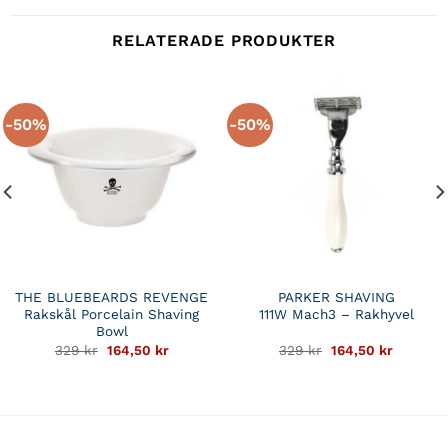
RELATERADE PRODUKTER
-50%
-50%
THE BLUEBEARDS REVENGE
PARKER SHAVING
Rakskål Porcelain Shaving
111W Mach3 – Rakhyvel
Bowl
Det
Det
Det
Det
329
kr
164,50
kr
329
kr
164,50
kr
de
ursprungliga
nuvarande
ursprungliga
nuvaran
priset
priset
priset
priset
var:
är:
var:
är:
.
329 kr.
164,50 kr.
329 kr.
164,50 k