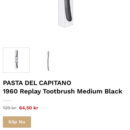
PASTA DEL CAPITANO
1960 Replay Tootbrush Medium Black
Det
Det
129
kr
64,50
kr
ursprungliga
nuvarande
priset
priset
var:
är:
Köp Nu
129 kr.
64,50 kr.