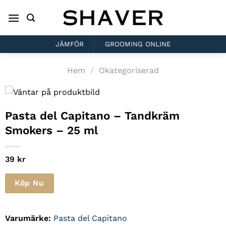
Skip
to
content
JÄMFÖR
GROOMING ONLINE
Hem
/
Okategoriserad
Pasta del Capitano
– Tandkräm
Smokers – 25 ml
39
kr
Köp Nu
Varumärke:
Pasta del Capitano