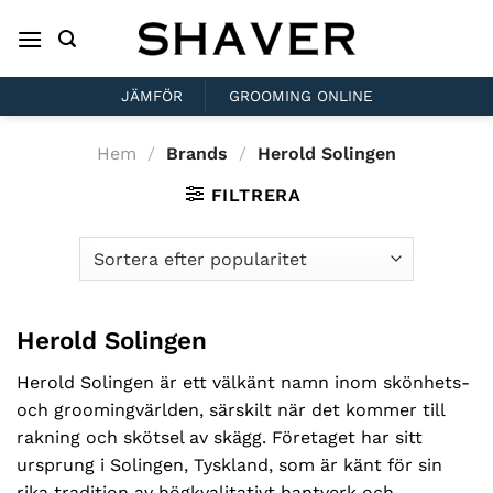
Skip
to
content
JÄMFÖR
GROOMING ONLINE
Hem
/
Brands
/
Herold Solingen
FILTRERA
Herold Solingen
Herold Solingen är ett välkänt namn inom skönhets-
och groomingvärlden, särskilt när det kommer till
rakning och skötsel av skägg. Företaget har sitt
ursprung i Solingen, Tyskland, som är känt för sin
rika tradition av högkvalitativt hantverk och