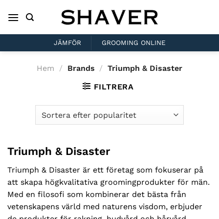
Skip
to
content
JÄMFÖR
GROOMING ONLINE
Hem
/
Brands
/
Triumph & Disaster
FILTRERA
Triumph & Disaster
Triumph & Disaster är ett företag som fokuserar på
att skapa högkvalitativa groomingprodukter för män.
Med en filosofi som kombinerar det bästa från
vetenskapens värld med naturens visdom, erbjuder
de produkter för rakning, hudvård och hårvård.