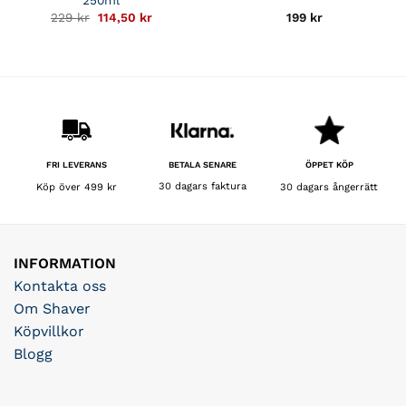
250ml
Det
Det
229
kr
114,50
kr
199
kr
ursprungliga
nuvarande
priset
priset
var:
är:
229 kr.
114,50 kr.
BETALA SENARE
FRI LEVERANS
ÖPPET KÖP
30 dagars faktura
Köp över 499 kr
30 dagars ångerrätt
INFORMATION
Kontakta oss
Om Shaver
Köpvillkor
Blogg