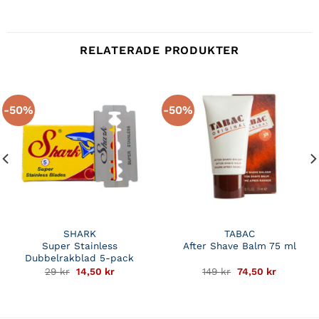
RELATERADE PRODUKTER
-50%
-50%
SHARK
TABAC
Super Stainless
After Shave Balm 75 ml
Dubbelrakblad 5-pack
Det
Det
Det
Det
29
kr
14,50
kr
149
kr
74,50
kr
ursprungliga
nuvarande
ursprungliga
nuvaran
priset
priset
priset
priset
var:
är:
var:
är:
29 kr.
14,50 kr.
149 kr.
74,50 kr.