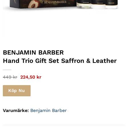
BENJAMIN BARBER
Hand Trio Gift Set Saffron & Leather
Det
Det
449
kr
224,50
kr
ursprungliga
nuvarande
priset
priset
var:
är:
Köp Nu
449 kr.
224,50 kr.
Varumärke:
Benjamin Barber