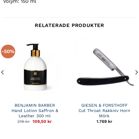
Volym: 150 ml
RELATERADE PRODUKTER
-50%
BENJAMIN BARBER
GIESEN & FORSTHOFF
Hand Lotion Saffron &
Cut Throat Rakkniv Horn
Leather 300 ml
Mörk
Det
Det
219
kr
109,50
kr
1.769
kr
ursprungliga
nuvarande
priset
priset
var:
är:
219 kr.
109,50 kr.