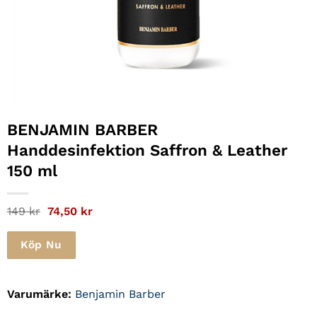
BENJAMIN BARBER
Handdesinfektion Saffron & Leather
150 ml
Det
Det
149
kr
74,50
kr
ursprungliga
nuvarande
priset
priset
var:
är:
Köp Nu
149 kr.
74,50 kr.
Varumärke:
Benjamin Barber