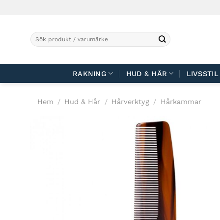
Skip
to
content
Sök
efter:
RAKNING
HUD & HÅR
LIVSSTIL
Hem
/
Hud & Hår
/
Hårverktyg
/
Hårkammar