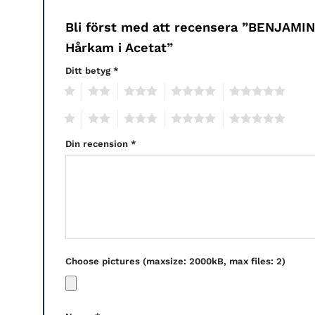
Bli först med att recensera ”BENJAMI
Hårkam i Acetat”
Ditt betyg
*
1
2
3
4
5
1
2
3
4
5
Din recension
*
Choose pictures (maxsize: 2000kB, max files: 2)