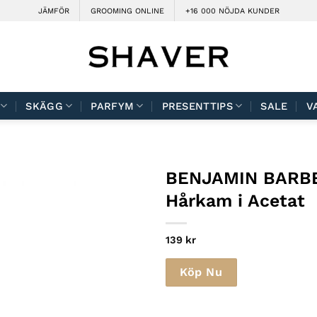
JÄMFÖR
GROOMING ONLINE
+16 000 NÖJDA KUNDER
SKÄGG
PARFYM
PRESENTTIPS
SALE
V
BENJAMIN BARB
Hårkam i Acetat
139
kr
Köp Nu