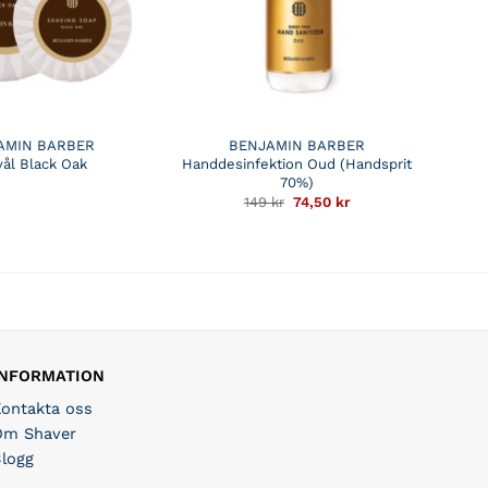
AMIN BARBER
BENJAMIN BARBER
vål Black Oak
Handdesinfektion Oud (Handsprit
70%)
Det
Det
149
kr
74,50
kr
ursprungliga
nuvarande
priset
priset
var:
är:
149 kr.
74,50 kr.
INFORMATION
Kontakta oss
Om Shaver
Blogg