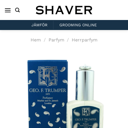
Skip
to
content
JÄMFÖR
GROOMING ONLINE
Hem
/
Parfym
/
Herrparfym