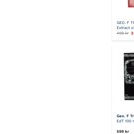
GEO. F 
Extract 
D
499
kr
2
u
p
v
4
Geo. F T
EdT 100 
599
kr