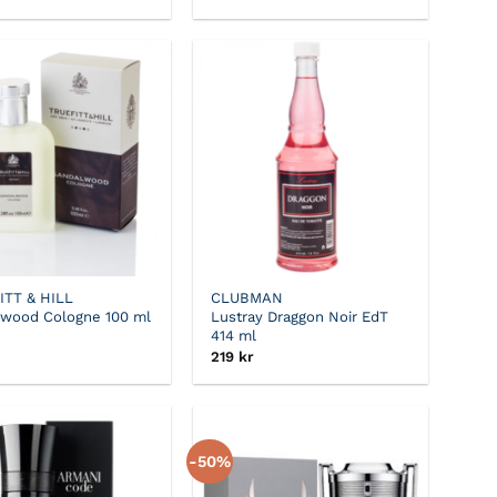
ursprungliga
nuvarande
priset
priset
var:
är:
249 kr.
124,50 kr.
ITT & HILL
CLUBMAN
lwood Cologne 100 ml
Lustray Draggon Noir EdT
414 ml
219
kr
-50%