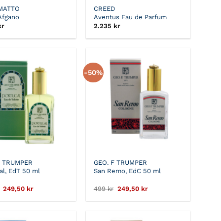
MATTO
CREED
Afgano
Aventus Eau de Parfum
kr
2.235
kr
-50%
F TRUMPER
GEO. F TRUMPER
al, EdT 50 ml
San Remo, EdC 50 ml
Det
Det
Det
Det
249,50
kr
499
kr
249,50
kr
ursprungliga
nuvarande
ursprungliga
nuvarande
priset
priset
priset
priset
var:
är:
var:
är:
499 kr.
249,50 kr.
499 kr.
249,50 kr.