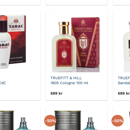
TRUEFITT & HILL
TRUEF
 EdC
1805 Cologne 100 ml
Sanda
689
kr
689
kr
-50%
-50%