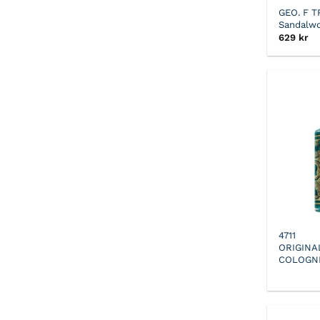
GEO. F 
Sandalw
629
kr
4711
ORIGINA
COLOGN