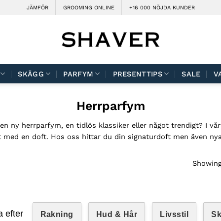
JÄMFÖR
GROOMING ONLINE
+16 000 NÖJDA KUNDER
SKÄGG
PARFYM
PRESENTTIPS
SALE
V
Herrparfym
r en ny herrparfym, en tidlös klassiker eller något trendigt? I
t med en doft. Hos oss hittar du din signaturdoft men även nya d
Showing 
a efter
Rakning
Hud & Hår
Livsstil
S