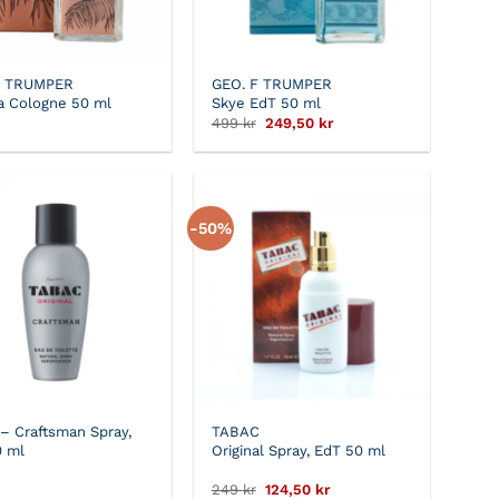
F TRUMPER
GEO. F TRUMPER
a Cologne 50 ml
Skye EdT 50 ml
Det
Det
499
kr
249,50
kr
ursprungliga
nuvarande
priset
priset
var:
är:
499 kr.
249,50 kr.
-50%
– Craftsman Spray,
TABAC
0 ml
Original Spray, EdT 50 ml
Det
Det
249
kr
124,50
kr