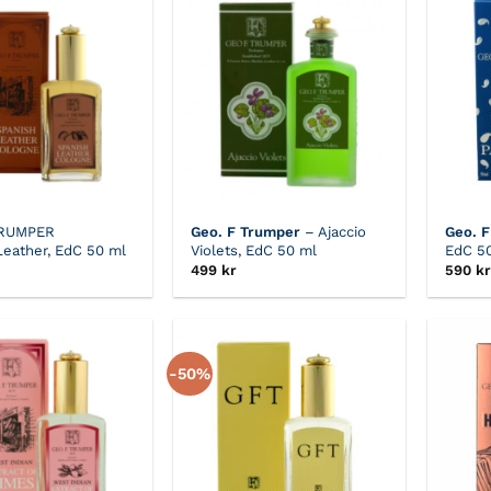
TRUMPER
Geo. F Trumper
– Ajaccio
Geo. 
Leather, EdC 50 ml
Violets, EdC 50 ml
EdC 5
499
kr
590
kr
-50%