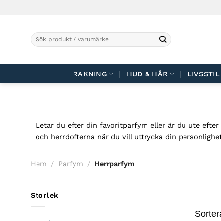
Skip
to
content
Sök
efter:
RAKNING
HUD & HÅR
LIVSSTIL
Letar du efter din favoritparfym eller är du ute efte
och herrdofterna när du vill uttrycka din personlighe
Hem
/
Parfym
/
Herrparfym
Storlek
Sorter