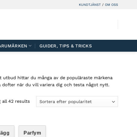
KUNDTJÄNST
/
OM OSS
ARUMÄRKEN
GUIDER, TIPS & TRICKS
 vårt utbud hittar du många av de populäraste märkena
ofter när du vill variera dig och testa något nytt.
all 42 results
kägg
Parfym