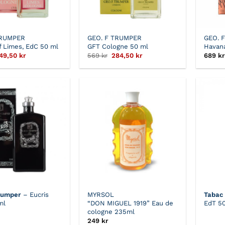
TRUMPER
GEO. F TRUMPER
GEO. 
of Limes, EdC 50 ml
GFT Cologne 50 ml
Havan
et
Det
Det
Det
49,50
kr
569
kr
284,50
kr
689
kr
rsprungliga
nuvarande
ursprungliga
nuvarande
riset
priset
priset
priset
ar:
är:
var:
är:
99 kr.
249,50 kr.
569 kr.
284,50 kr.
rumper
– Eucris
MYRSOL
Tabac
ml
“DON MIGUEL 1919” Eau de
EdT 5
cologne 235ml
249
kr