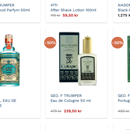
TRUMPER
4711
NASO
ood Parfym 50ml
After Shave Lotion 100ml
Black 
Det
Det
119
kr
59,50
kr
1.275
ursprungliga
nuvarande
priset
priset
var:
är:
119 kr.
59,50 kr.
-50%
-50%
GEO. F TRUMPER
GEO. 
L EAU DE
Eau de Cologne 50 ml
Portug
E
Det
Det
479
kr
239,50
kr
499
kr
ursprungliga
nuvarande
priset
priset
var:
är:
479 kr.
239,50 kr.