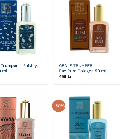
F Trumper
– Paisley,
GEO. F TRUMPER
0 ml
Bay Rum Cologne 50 ml
499
kr
-50%