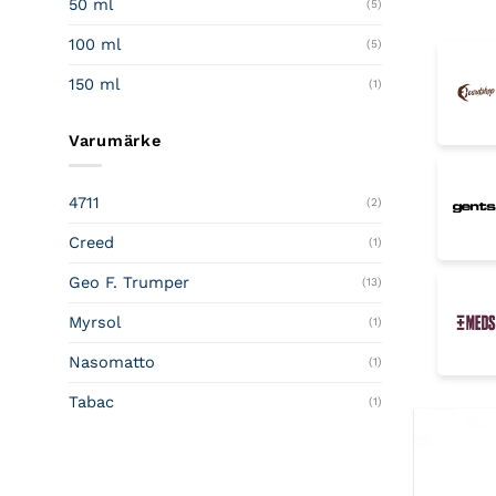
50 ml
(5)
100 ml
(5)
150 ml
(1)
Varumärke
4711
(2)
Creed
(1)
Geo F. Trumper
(13)
Myrsol
(1)
Nasomatto
(1)
Tabac
(1)