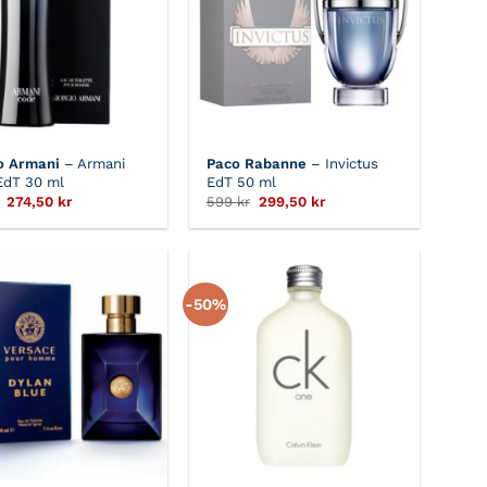
o Armani
– Armani
Paco Rabanne
– Invictus
EdT 30 ml
EdT 50 ml
Det
Det
Det
Det
274,50
kr
599
kr
299,50
kr
ursprungliga
nuvarande
ursprungliga
nuvarande
priset
priset
priset
priset
var:
är:
var:
är:
549 kr.
274,50 kr.
599 kr.
299,50 kr.
-50%