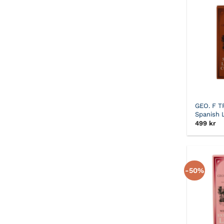
GEO. F 
Spanish 
499
kr
-50%