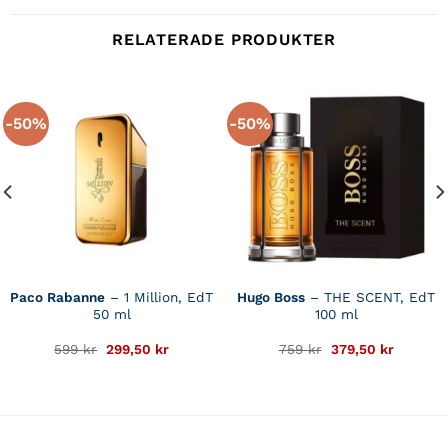
RELATERADE PRODUKTER
-50%
-50%
Paco Rabanne
– 1 Million, EdT
Hugo Boss
– THE SCENT, EdT
50 ml
100 ml
Det
Det
Det
Det
599
kr
299,50
kr
759
kr
379,50
kr
ursprungliga
nuvarande
ursprungliga
nuvaran
priset
priset
priset
priset
var:
är:
var:
är:
599 kr.
299,50 kr.
759 kr.
379,50 k