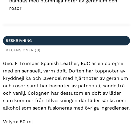
blandas med blommiga noter av geranium och
rosor.
BESKRIVNING
RECENSIONER (0)
Geo. F Trumper Spanish Leather, EdC är en cologne
med en sensuell, varm doft. Doften har toppnoter av
kryddnejlika och lavendel med hjärtnoter av geranium
och rosor samt har basnoter av patchouli, sandelträ
och vanilj. Colognen har dessutom en doft av läder
som kommer från tillverkningen där läder sänks ner i
alkohol som sedan fusioneras med övriga ingredienser.
Volym: 50 ml