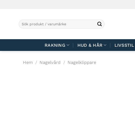
Skip
to
content
Sök
efter:
RAKNING
HUD & HÅR
LIVSSTIL
Hem
/
Nagelvård
/
Nagelklippare