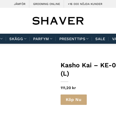
JÄMFÖR
GROOMING ONLINE
+16 000 NÖJDA KUNDER
SKÄGG
PARFYM
PRESENTTIPS
SALE
V
Kasho Kai – KE-01
(L)
111,20
kr
Köp Nu