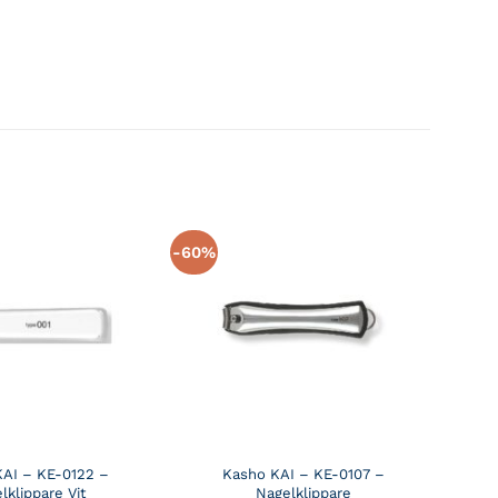
-60%
AI – KE-0122 –
Kasho KAI – KE-0107 –
lklippare Vit
Nagelklippare