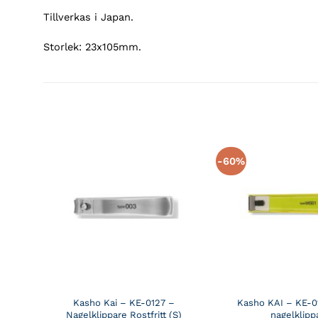
Tillverkas i Japan.
Storlek: 23x105mm.
-60%
Kasho Kai – KE-0127 –
Kasho KAI – KE-0
Nagelklippare Rostfritt (S)
nagelklipp