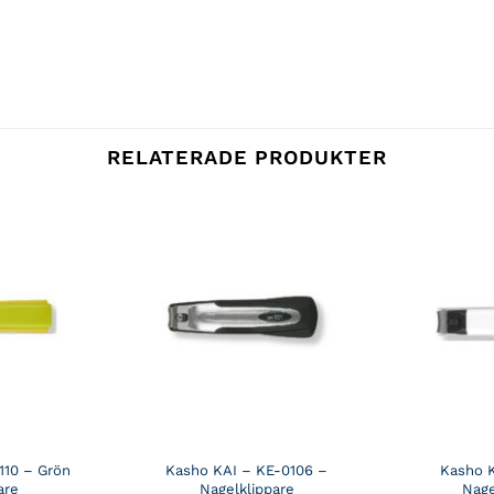
RELATERADE PRODUKTER
110 – Grön
Kasho KAI – KE-0106 –
Kasho K
are
Nagelklippare
Nage