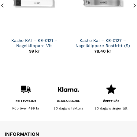
Kasho KAI – KE-0121 –
Kasho Kai – KE-0127 –
Nagelklippare Vit
Nagelklippare Rostfritt (S)
99
kr
78,40
kr
de
BETALA SENARE
FRI LEVERANS
ÖPPET KÖP
30 dagars faktura
Köp över 499 kr
30 dagars ångerrätt
INFORMATION