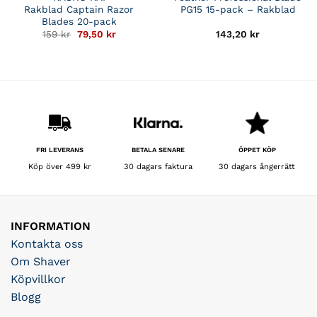
Rakblad Captain Razor
PG15 15-pack – Rakblad
Blades 20-pack
Det
Det
159
kr
79,50
kr
143,20
kr
ursprungliga
nuvarande
priset
priset
var:
är:
159 kr.
79,50 kr.
BETALA SENARE
FRI LEVERANS
ÖPPET KÖP
30 dagars faktura
Köp över 499 kr
30 dagars ångerrätt
INFORMATION
Kontakta oss
Om Shaver
Köpvillkor
Blogg