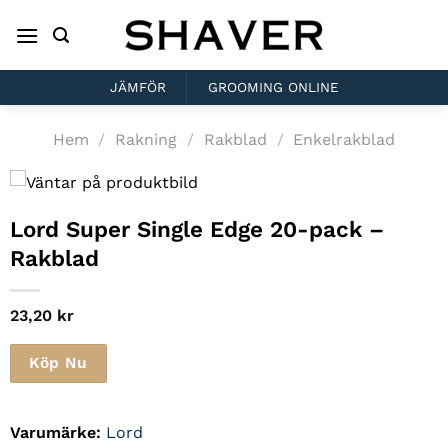
Skip
to
content
JÄMFÖR
GROOMING ONLINE
Hem
/
Rakning
/
Rakblad
/
Enkelrakblad
Lord Super Single Edge 20-pack –
Rakblad
23,20
kr
Köp Nu
Varumärke:
Lord