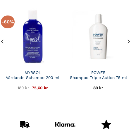
-60%
MYRSOL
POWER
Vårdande Schampo 200 ml
Shampoo Triple Action 75 ml
Det
Det
189
kr
75,60
kr
89
kr
de
ursprungliga
nuvarande
priset
priset
var:
är:
189 kr.
75,60 kr.