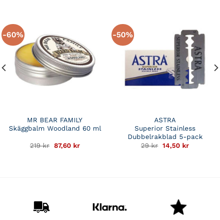
-60%
-50%
MR BEAR FAMILY
ASTRA
Skäggbalm Woodland 60 ml
Superior Stainless
Dubbelrakblad 5-pack
Det
Det
Det
Det
219
kr
87,60
kr
29
kr
14,50
kr
de
ursprungliga
nuvarande
ursprungliga
nuvarand
priset
priset
priset
priset
var:
är:
var:
är:
r.
219 kr.
87,60 kr.
29 kr.
14,50 kr.