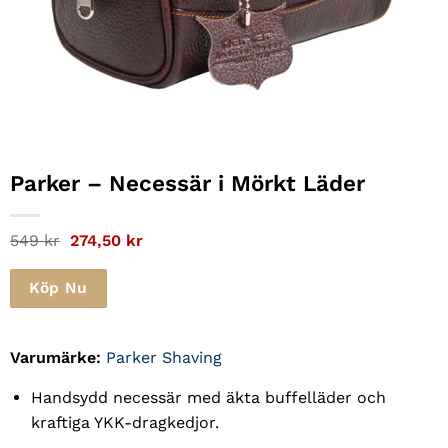
Parker
– Necessär i Mörkt Läder
Det
Det
549
kr
274,50
kr
ursprungliga
nuvarande
priset
priset
var:
är:
Köp Nu
549 kr.
274,50 kr.
Varumärke:
Parker Shaving
Handsydd necessär med äkta buffelläder och
kraftiga YKK-dragkedjor.