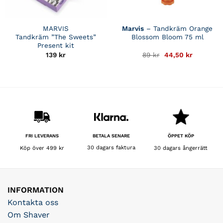
MARVIS
Marvis
– Tandkräm Orange
Tandkräm ”The Sweets”
Blossom Bloom 75 ml
Present kit
Det
Det
139
kr
89
kr
44,50
kr
ursprungliga
nuvarand
priset
priset
var:
är:
89 kr.
44,50 kr.
BETALA SENARE
FRI LEVERANS
ÖPPET KÖP
30 dagars faktura
Köp över 499 kr
30 dagars ångerrätt
INFORMATION
Kontakta oss
Om Shaver