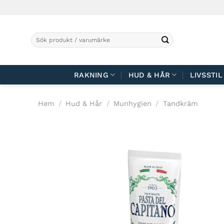
Skip
to
content
Sök
efter:
RAKNING
HUD & HÅR
LIVSSTIL
Hem
/
Hud & Hår
/
Munhygien
/
Tandkräm