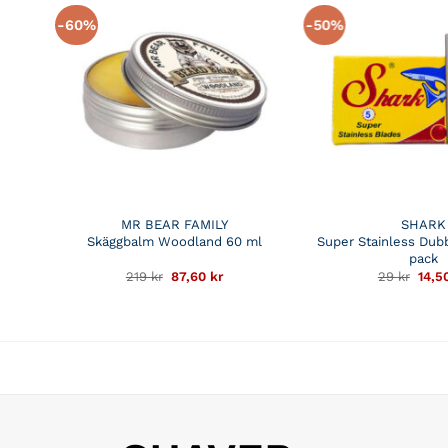
-60%
-50%
MR BEAR FAMILY
SHARK
Skäggbalm Woodland 60 ml
Super Stainless Dub
pack
Det
Det
Det
219
kr
87,60
kr
29
kr
14,5
ursprungliga
nuvarande
ursp
priset
priset
prise
var:
är:
var:
219 kr.
87,60 kr.
29 kr