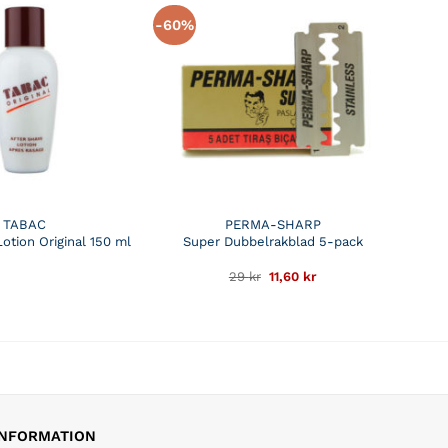
-60%
TABAC
PERMA-SHARP
otion Original 150 ml
Super Dubbelrakblad 5-pack
Det
Det
29
kr
11,60
kr
ursprungliga
nuvarande
priset
priset
var:
är:
29 kr.
11,60 kr.
INFORMATION