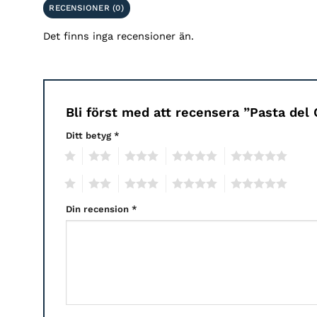
RECENSIONER (0)
Det finns inga recensioner än.
Bli först med att recensera ”
Pasta del 
Ditt betyg
*
1
2
3
4
5
1
2
3
4
5
Din recension
*