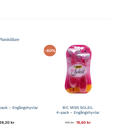
-60%
-pack – Engångshyvlar
BIC MISS SOLEIL
4-pack – Engångshyvlar
Det
Det
39,20
kr
49
kr
19,60
kr
ursprungliga
nuvarande