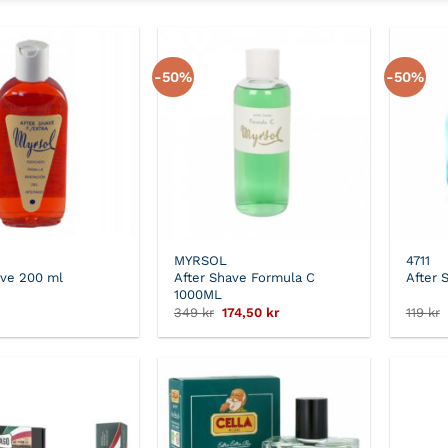
-50%
-50%
MYRSOL
4711
ave 200 ml
After Shave Formula C
After 
1000ML
Det
Det
349
kr
174,50
kr
119
kr
ursprungliga
nuvarande
priset
priset
var:
är:
349 kr.
174,50 kr.