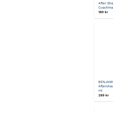
After Sh
Coachma
189
kr
BENJAM
Aftersha
ml
289
kr