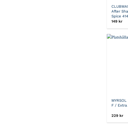
CLUBMA
After Sh
Spice 41
149
kr
MYRSOL
F / Extra
229
kr