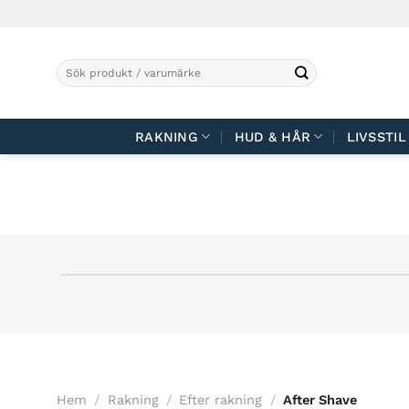
Skip
to
content
Sök
efter:
RAKNING
HUD & HÅR
LIVSSTIL
Hem
/
Rakning
/
Efter rakning
/
After Shave