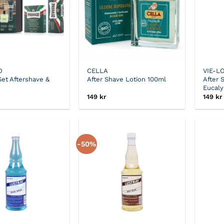
O
CELLA
VIE-L
Set Aftershave &
After Shave Lotion 100ml
After 
Eucaly
149
kr
149
kr
-50%