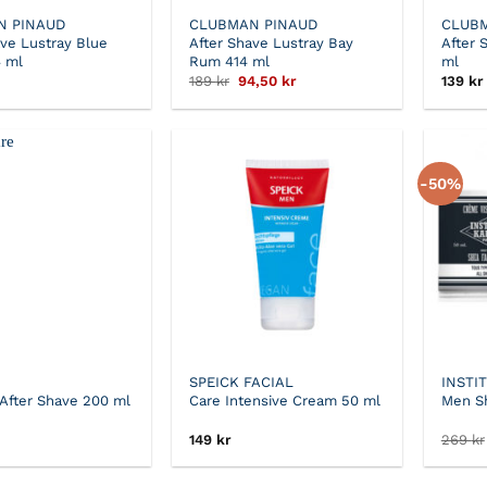
N PINAUD
CLUBMAN PINAUD
CLUBM
ave Lustray Blue
After Shave Lustray Bay
After 
4 ml
Rum 414 ml
ml
Det
Det
189
kr
94,50
kr
139
kr
ursprungliga
nuvarande
priset
priset
var:
är:
189 kr.
94,50 kr.
-50%
SPEICK FACIAL
INSTI
 After Shave 200 ml
Care Intensive Cream 50 ml
Men S
149
kr
269
kr