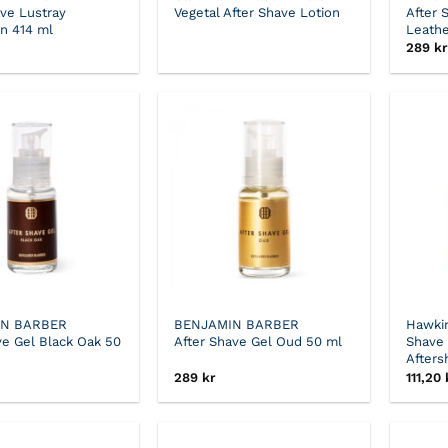
ave Lustray
Vegetal After Shave Lotion
After 
n 414 ml
Leathe
289
kr
IN BARBER
BENJAMIN BARBER
Hawkin
ve Gel Black Oak 50
After Shave Gel Oud 50 ml
Shave
Afters
289
kr
111,20