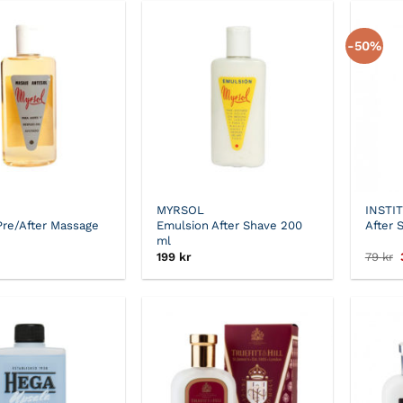
-50%
MYRSOL
INSTI
Pre/After Massage
Emulsion After Shave 200
After 
ml
199
kr
79
kr