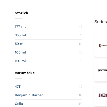
Storlek
Sorter
177 ml
(1)
355 ml
(1)
50 ml
(2)
100 ml
(1)
150 ml
(1)
Varumärke
4711
(1)
Benjamin Barber
(3)
Cella
(3)