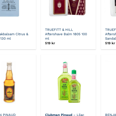
TRUEFITT & HILL
TRUEF
akbalsam Citrus &
Aftershave Balm 1805 100
Afters
 130 ml
ml
Sanda
519
kr
519
kr
N PINAUD
Clubman Pinaud
– Lilac
BENJA