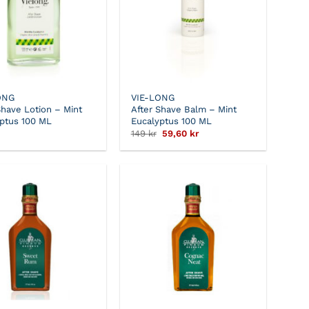
ONG
VIE-LONG
Shave Lotion – Mint
After Shave Balm – Mint
ptus 100 ML
Eucalyptus 100 ML
Det
Det
149
kr
59,60
kr
ursprungliga
nuvarande
priset
priset
var:
är:
149 kr.
59,60 kr.