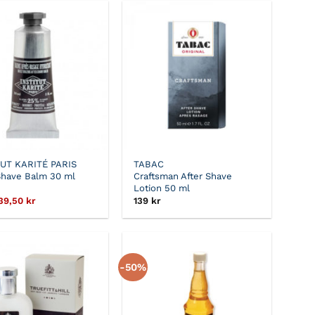
269 kr.
134,50 kr.
TUT KARITÉ PARIS
TABAC
Shave Balm 30 ml
Craftsman After Shave
Lotion 50 ml
Det
Det
39,50
kr
139
kr
ursprungliga
nuvarande
priset
priset
var:
är:
79 kr.
39,50 kr.
-50%