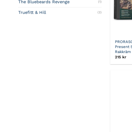
The Bluebeards Revenge
(1)
Truefitt & Hill
(2)
PRORAS
Present 
Rakkräm
215
kr