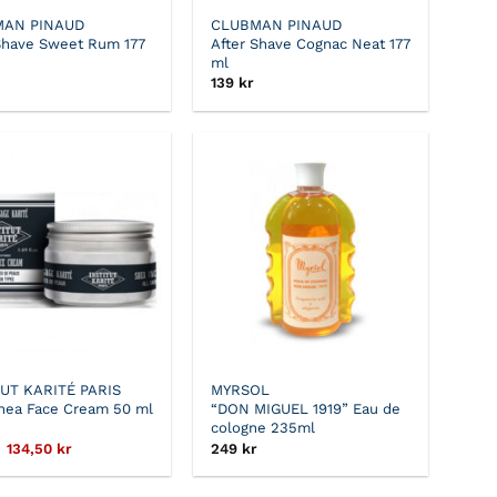
AN PINAUD
CLUBMAN PINAUD
Shave Sweet Rum 177
After Shave Cognac Neat 177
ml
139
kr
TUT KARITÉ PARIS
MYRSOL
hea Face Cream 50 ml
“DON MIGUEL 1919” Eau de
cologne 235ml
Det
Det
134,50
kr
249
kr
ursprungliga
nuvarande
priset
priset
var:
är: