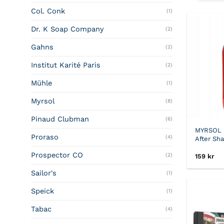
Col. Conk
(1)
Dr. K Soap Company
(2)
Gahns
(2)
Institut Karité Paris
(2)
Mühle
(1)
Myrsol
(8)
Pinaud Clubman
(6)
MYRSOL
Proraso
(4)
After Sh
Prospector CO
(2)
159
kr
Sailor's
(1)
Speick
(1)
Tabac
(4)