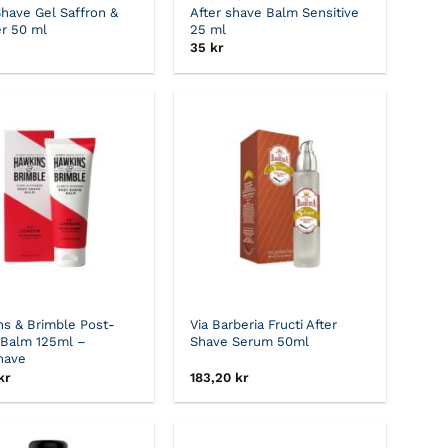
Shave Gel Saffron &
After shave Balm Sensitive
r 50 ml
25 ml
35
kr
s & Brimble Post-
Via Barberia Fructi After
 Balm 125ml –
Shave Serum 50ml
have
kr
183,20
kr