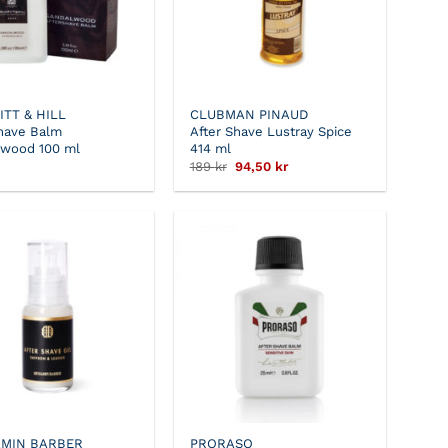
ITT & HILL
CLUBMAN PINAUD
have Balm
After Shave Lustray Spice
lwood 100 ml
414 ml
Det
Det
189
kr
94,50
kr
ursprungliga
nuvarande
priset
priset
var:
är:
189 kr.
94,50 kr.
MIN BARBER
PRORASO