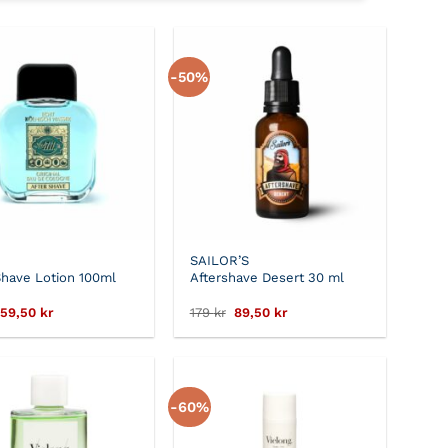
-50%
SAILOR’S
Shave Lotion 100ml
Aftershave Desert 30 ml
Det
Det
Det
Det
59,50
kr
179
kr
89,50
kr
ursprungliga
nuvarande
ursprungliga
nuvarande
priset
priset
priset
priset
var:
är:
var:
är:
119 kr.
59,50 kr.
179 kr.
89,50 kr.
-60%