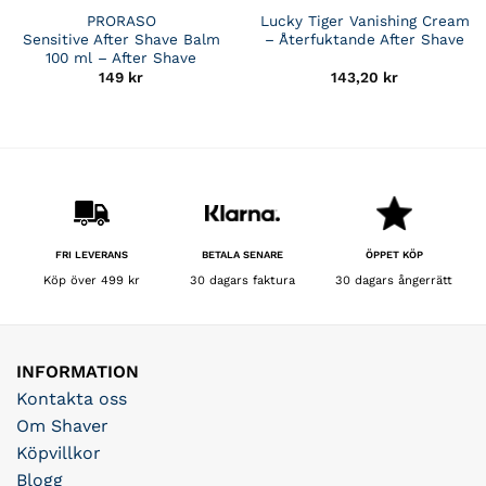
PRORASO
Lucky Tiger Vanishing Cream
Sensitive After Shave Balm
– Återfuktande After Shave
100 ml – After Shave
149
kr
143,20
kr
BETALA SENARE
FRI LEVERANS
ÖPPET KÖP
30 dagars faktura
Köp över 499 kr
30 dagars ångerrätt
INFORMATION
Kontakta oss
Om Shaver
Köpvillkor
Blogg