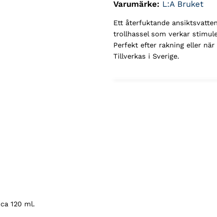
Varumärke:
L:A Bruket
Ett återfuktande ansiktsvatt
trollhassel som verkar stimul
Perfekt efter rakning eller nä
Tillverkas i Sverige.
ca 120 ml.