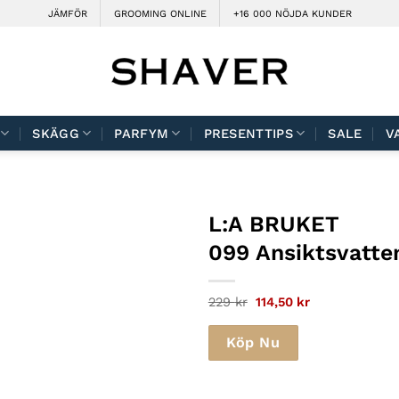
JÄMFÖR
GROOMING ONLINE
+16 000 NÖJDA KUNDER
SKÄGG
PARFYM
PRESENTTIPS
SALE
V
L:A BRUKET
099 Ansiktsvatte
Det
Det
229
kr
114,50
kr
ursprungliga
nuvarande
priset
priset
var:
är:
Köp Nu
229 kr.
114,50 kr.