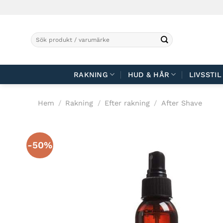
Skip
to
content
Sök
efter:
RAKNING
HUD & HÅR
LIVSSTIL
Hem
/
Rakning
/
Efter rakning
/
After Shave
-50%