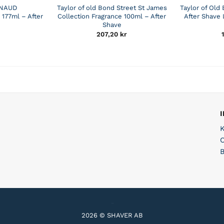
INAUD
Taylor of old Bond Street St James
Taylor of Old 
 177ml – After
Collection Fragrance 100ml – After
After Shave 
Shave
207,20
kr
2026 © SHAVER AB