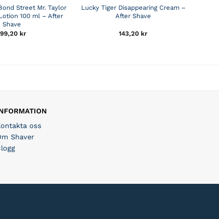
Bond Street Mr. Taylor
Lucky Tiger Disappearing Cream –
Lotion 100 ml – After
After Shave
Shave
199,20
kr
143,20
kr
INFORMATION
Kontakta oss
Om Shaver
Blogg