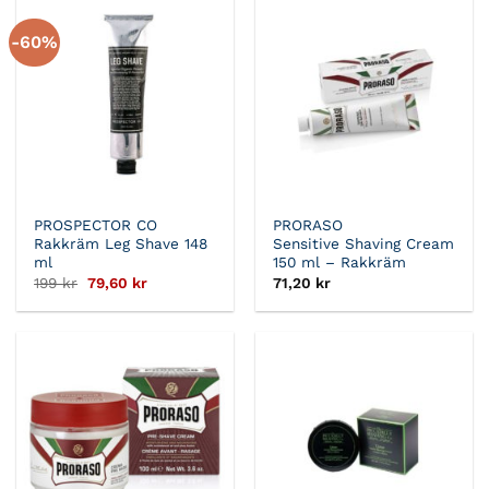
-60%
PROSPECTOR CO
PRORASO
Rakkräm Leg Shave 148
Sensitive Shaving Cream
ml
150 ml – Rakkräm
Det
Det
199
kr
79,60
kr
71,20
kr
ursprungliga
nuvarande
priset
priset
var:
är:
199 kr.
79,60 kr.