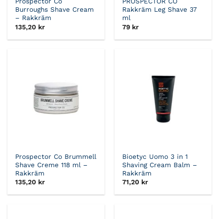
Prospector Co
PROSPECTOR CO
Burroughs Shave Cream
Rakkräm Leg Shave 37
– Rakkräm
ml
135,20
kr
79
kr
Prospector Co Brummell
Bioetyc Uomo 3 in 1
Shave Creme 118 ml –
Shaving Cream Balm –
Rakkräm
Rakkräm
135,20
kr
71,20
kr