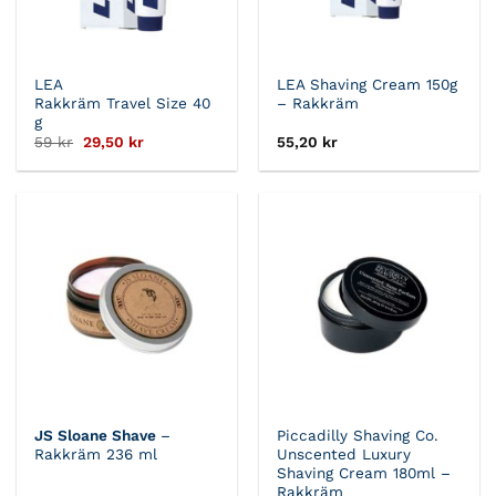
LEA
LEA Shaving Cream 150g
Rakkräm Travel Size 40
– Rakkräm
g
Det
Det
59
kr
29,50
kr
55,20
kr
ursprungliga
nuvarande
priset
priset
var:
är:
59 kr.
29,50 kr.
JS Sloane Shave
–
Piccadilly Shaving Co.
Rakkräm 236 ml
Unscented Luxury
Shaving Cream 180ml –
Rakkräm