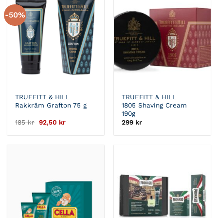
-50%
TRUEFITT & HILL
TRUEFITT & HILL
Rakkräm Grafton 75 g
1805 Shaving Cream
190g
Det
Det
185
kr
92,50
kr
299
kr
ursprungliga
nuvarande
priset
priset
var:
är:
185 kr.
92,50 kr.