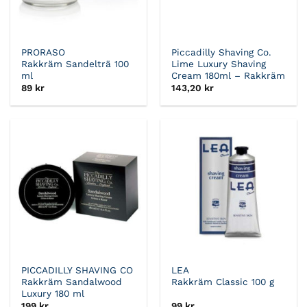
PRORASO
Piccadilly Shaving Co.
Rakkräm Sandelträ 100
Lime Luxury Shaving
ml
Cream 180ml – Rakkräm
89
kr
143,20
kr
PICCADILLY SHAVING CO
LEA
Rakkräm Sandalwood
Rakkräm Classic 100 g
Luxury 180 ml
199
kr
99
kr