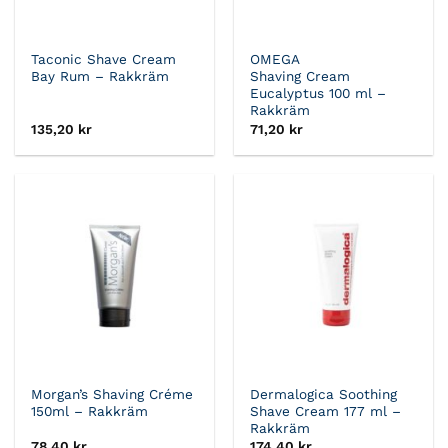
Taconic Shave Cream
OMEGA
Bay Rum – Rakkräm
Shaving Cream
Eucalyptus 100 ml –
Rakkräm
135,20
kr
71,20
kr
Morgan’s Shaving Créme
Dermalogica Soothing
150ml – Rakkräm
Shave Cream 177 ml –
Rakkräm
78,40
kr
174,40
kr