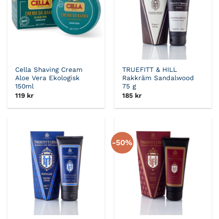
Cella Shaving Cream
TRUEFITT & HILL
Aloe Vera Ekologisk
Rakkräm Sandalwood
150ml
75 g
119
kr
185
kr
-50%