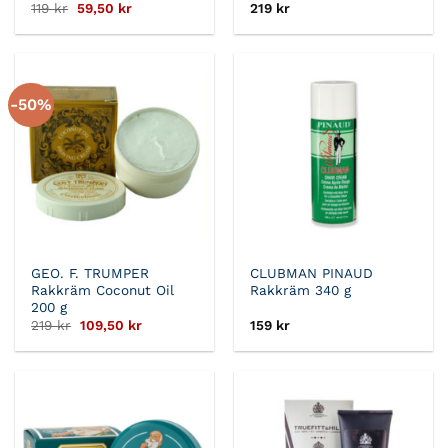
Det
Det
119
kr
59,50
kr
219
kr
ursprungliga
nuvarande
priset
priset
var:
är:
119 kr.
59,50 kr.
-50%
GEO. F. TRUMPER
CLUBMAN PINAUD
Rakkräm Coconut Oil
Rakkräm 340 g
200 g
Det
Det
219
kr
109,50
kr
159
kr
ursprungliga
nuvarande
priset
priset
var:
är:
219 kr.
109,50 kr.