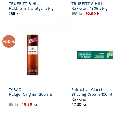
TRUEFITT & HILL
TRUEFITT & HILL
Rakkräm Trafalgar 75 g
Rakkräm 1805 75 g
Det
Det
185
kr
185
kr
92,50
kr
ursprungliga
nuvarande
priset
priset
var:
är:
185 kr.
92,50 kr.
-50%
TABAC
Palmolive Classic
Rakgel Original 200 ml
Shaving Cream 100ml –
Rakkräm
Det
Det
99
kr
49,50
kr
47,20
kr
ursprungliga
nuvarande
priset
priset
var:
är:
99 kr.
49,50 kr.