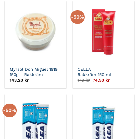
-50%
Myrsol Don Miguel 1919
CELLA
150g – Rakkräm
Rakkräm 150 ml
Det
Det
143,20
kr
149
kr
74,50
kr
ursprungliga
nuvarande
priset
priset
var:
är:
149 kr.
74,50 kr.
-50%