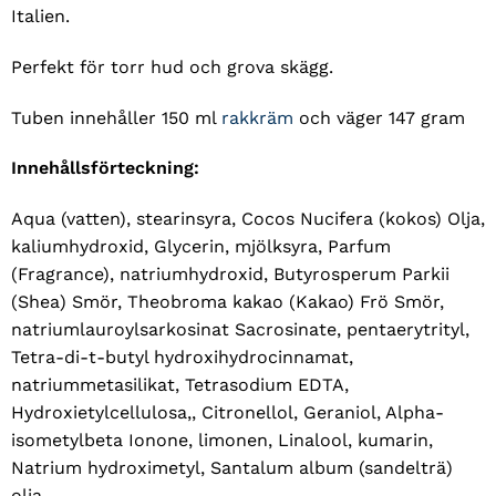
Italien.
Perfekt för torr hud och grova skägg.
Tuben innehåller 150 ml
rakkräm
och väger 147 gram
Innehållsförteckning:
Aqua (vatten), stearinsyra, Cocos Nucifera (kokos) Olja,
kaliumhydroxid, Glycerin, mjölksyra, Parfum
(Fragrance), natriumhydroxid, Butyrosperum Parkii
(Shea) Smör, Theobroma kakao (Kakao) Frö Smör,
natriumlauroylsarkosinat Sacrosinate, pentaerytrityl,
Tetra-di-t-butyl hydroxihydrocinnamat,
natriummetasilikat, Tetrasodium EDTA,
Hydroxietylcellulosa,, Citronellol, Geraniol, Alpha-
isometylbeta Ionone, limonen, Linalool, kumarin,
Natrium hydroximetyl, Santalum album (sandelträ)
olja