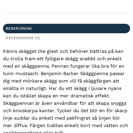
BESKRIVNING
RECENSIONER (0)
Känns skägget lite glest och behöver bättras på kan
du trolla fram ett fylligare skägg snabbt och enkelt
med en skäggpenna. Pennan fungerar lika bra för en
tunn mustasch. Benjamin Barber Skäggpenna passar
dig med mörkare skägg som vill få skäggfärgen att
smälta in naturligt. Har du ett skägg i ljusare nyans
kan du istället skapa en mer dramatisk effekt.
Skäggpennan är även användbar för att skapa snygga
och knivskarpa kanter. Tycker du det blir en för skarp
linje suddar du enkelt med pekfingret så linjen blir
mer diffus. Färgen tvättas enkelt bort med vatten och
ansiktsrengöring eller tvål.