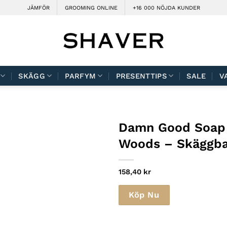
JÄMFÖR
GROOMING ONLINE
+16 000 NÖJDA KUNDER
SKÄGG
PARFYM
PRESENTTIPS
SALE
V
m
Damn Good Soap
Woods – Skäggb
158,40
kr
Köp Nu