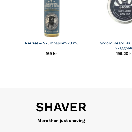
Reuzel
– Skumbalsam 70 ml
Groom Beard Ba
Skäggba
169
kr
199,20
k
SHAVER
More than just shaving