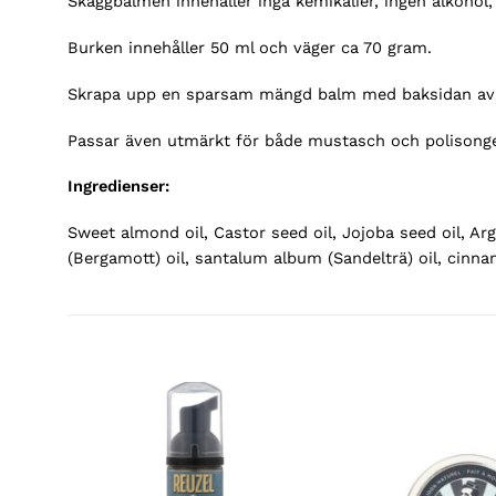
Skäggbalmen innehåller inga kemikalier, ingen alkohol, i
Burken innehåller 50 ml och väger ca 70 gram.
Skrapa upp en sparsam mängd balm med baksidan av fi
Passar även utmärkt för både mustasch och polisonge
Ingredienser:
Sweet almond oil, Castor seed oil, Jojoba seed oil, Ar
(Bergamott) oil, santalum album (Sandelträ) oil, cinn