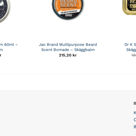
lm 60ml –
Jao Brand Multipurpose Beard
Dr K 
lm
Scent Bomade – Skäggbalm
Skäg
r
215,20
kr
1