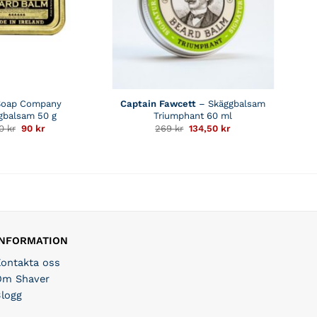
Soap Company
Captain Fawcett
– Skäggbalsam
gbalsam 50 g
Triumphant 60 ml
Det
Det
Det
Det
80
kr
90
kr
269
kr
134,50
kr
ursprungliga
nuvarande
ursprungliga
nuvarande
priset
priset
priset
priset
var:
är:
var:
är:
180 kr.
90 kr.
269 kr.
134,50 kr.
INFORMATION
Kontakta oss
Om Shaver
Blogg