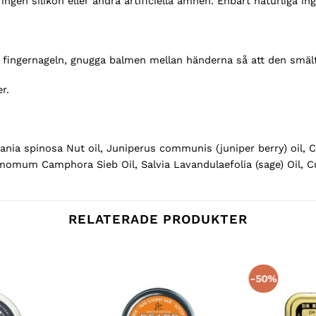
ngen silikon eller andra artificiella ämnen. Enbart naturliga ing
ngernageln, gnugga balmen mellan händerna så att den smälte
r.
gania spinosa Nut oil, Juniperus communis (juniper berry) oil, 
amomum Camphora Sieb Oil, Salvia Lavandulaefolia (sage) Oil, C
RELATERADE PRODUKTER
-50%