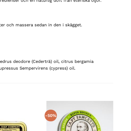
redienser och en naturlig doft från eteriska oljor.
r och massera sedan in den i skägget.
Cedrus deodore (Cederträ) oil, citrus bergamia
upressus Sempervirens (cypress) oil.
-50%