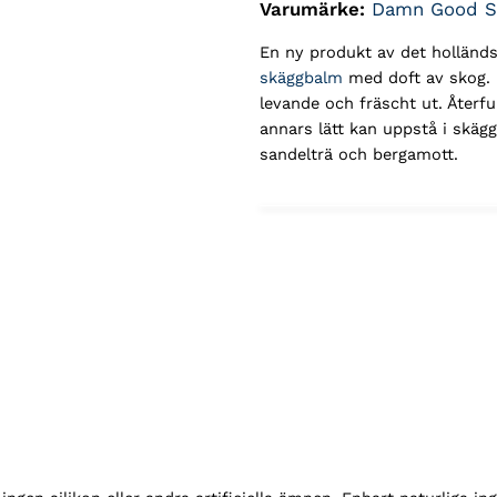
Varumärke:
Damn Good S
En ny produkt av det hollän
skäggbalm
med doft av skog. 
levande och fräscht ut. Återf
annars lätt kan uppstå i skäg
sandelträ och bergamott.