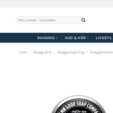
Skip
to
content
Sök
efter:
RAKNING
HUD & HÅR
LIVSSTIL
Hem
/
Skäggvård
/
Skäggrengöring
/
Skäggbalsa