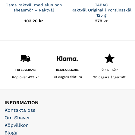
Osma raktvål med alun och
TABAC
sheasmör – Raktvål
Raktvål Original i Porslinsskål
125 g
103,20
kr
279
kr
BETALA SENARE
FRI LEVERANS
ÖPPET KÖP
30 dagars faktura
Köp över 499 kr
30 dagars ångerrätt
INFORMATION
Kontakta oss
Om Shaver
Köpvillkor
Blogg