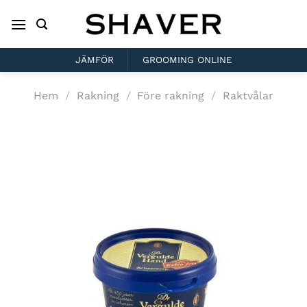
Skip
to
content
JÄMFÖR
GROOMING ONLINE
Hem
/
Rakning
/
Före rakning
/
Raktvålar