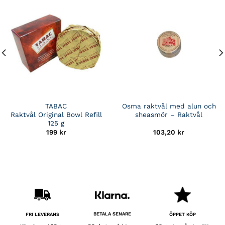
TABAC
Osma raktvål med alun och
Raktvål Original Bowl Refill
sheasmör – Raktvål
125 g
199
kr
103,20
kr
BETALA SENARE
FRI LEVERANS
ÖPPET KÖP