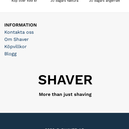
30 dagars faktura
Köp över 499 kr
30 dagars ångerrätt
INFORMATION
Kontakta oss
Om Shaver
Köpvillkor
Blogg
SHAVER
More than just shaving