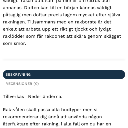
väldigt fräsch doft som påminner om citrus och
annanas. Doften kan till en början kännas väldigt
påtaglig men doftar precis lagom mycket efter själva
rakningen. Tillsammans med en rakborste är det
enkelt att arbeta upp ett riktigt tjockt och lyxigt
raklödder som får rakdonet att skära genom skägget
som smör.
BESKRIVNING
RECENSIONER (0)
Tillverkas i Nederländerna.
Raktvålen skall passa alla hudtyper men vi
rekommenderar dig ändå att använda någon
återfuktare efter rakning, i alla fall om du har en