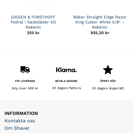
GIESEN & FORSTHOFF
Böker Straight Edge Razor
Fodral i Sadelläder till
King Cutter White 5/8″ –
Rakkniv
Rakkniv
255
kr
935,20
kr
BETALA SENARE
FRI LEVERANS
ÖPPET KÖP
30 dagars faktura
Köp över 499 kr
30 dagars ångerrätt
INFORMATION
Kontakta oss
Om Shaver