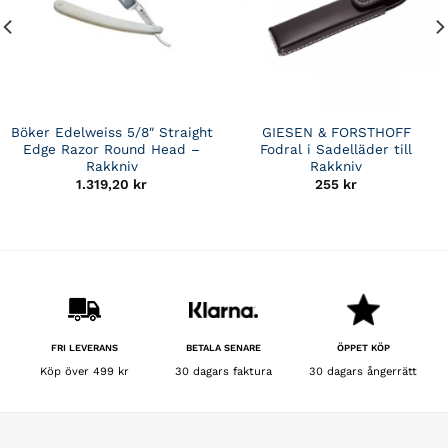
Böker Edelweiss 5/8″ Straight
GIESEN & FORSTHOFF
Edge Razor Round Head –
Fodral i Sadelläder till
Rakkniv
Rakkniv
1.319,20
kr
255
kr
BETALA SENARE
FRI LEVERANS
ÖPPET KÖP
30 dagars faktura
Köp över 499 kr
30 dagars ångerrätt