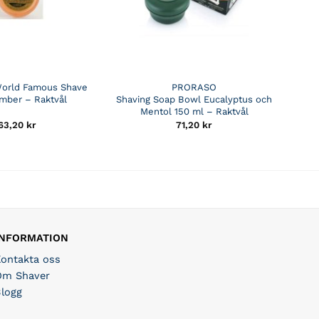
World Famous Shave
PRORASO
mber – Raktvål
Shaving Soap Bowl Eucalyptus och
Mentol 150 ml – Raktvål
63,20
kr
71,20
kr
INFORMATION
Kontakta oss
Om Shaver
Blogg