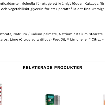
ioxidanter, ricinolja för att ge ett krämigt lödder, Kakaolja fö
d och vegetabiliskt glycerin för att upprätthålla det fina krämig
torate, Natrium / Kalium palmate, Natrium / Kalium Stearate,
aros, Lime (Citrus aurantifolia) Peel Oil, * Limonene, * Citral –
RELATERADE PRODUKTER