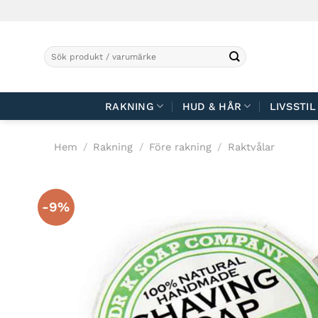
Skip
to
content
Sök
efter:
RAKNING
HUD & HÅR
LIVSSTIL
Hem
/
Rakning
/
Före rakning
/
Raktvålar
-9%