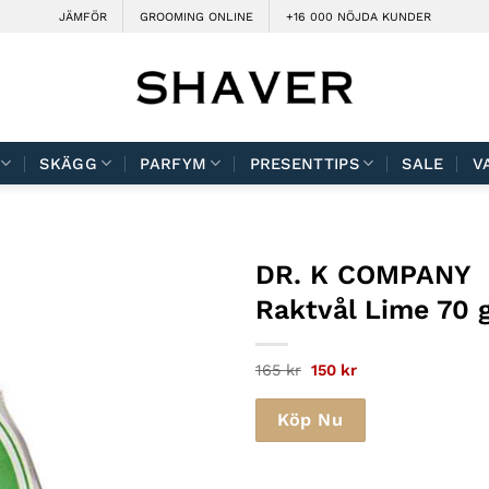
JÄMFÖR
GROOMING ONLINE
+16 000 NÖJDA KUNDER
SKÄGG
PARFYM
PRESENTTIPS
SALE
V
DR. K COMPANY
Raktvål Lime 70 
Det
Det
165
kr
150
kr
ursprungliga
nuvarande
priset
priset
var:
är:
Köp Nu
165 kr.
150 kr.