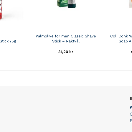
Palmolive for men Classic Shave
Col. Conk 
Stick 75g
Stick – Raktvål
Soap A
31,20
kr