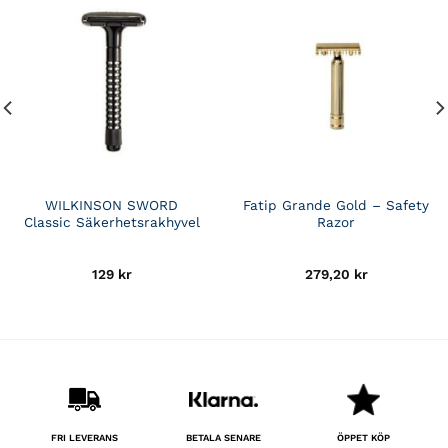
WILKINSON SWORD
Fatip Grande Gold – Safety
Classic Säkerhetsrakhyvel
Razor
129
kr
279,20
kr
BETALA SENARE
FRI LEVERANS
ÖPPET KÖP