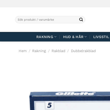
Skip
to
content
Sök
efter:
RAKNING
HUD & HÅR
LIVSSTIL
Hem
/
Rakning
/
Rakblad
/
Dubbelrakblad