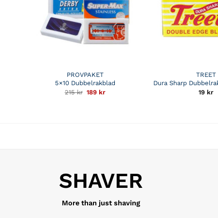
PROVPAKET
TREET
5×10 Dubbelrakblad
Dura Sharp Dubbelra
Det
Det
215
kr
189
kr
19
kr
ursprungliga
nuvarande
priset
priset
var:
är:
215 kr.
189 kr.
SHAVER
More than just shaving