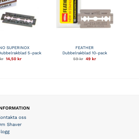
NO SUPERINOX
FEATHER
 Dubbelrakblad 5-pack
Dubbelrakblad 10-pack
Det
Det
Det
Det
kr
14,50
kr
59
kr
49
kr
ursprungliga
nuvarande
ursprungliga
nuvarande
priset
priset
priset
priset
var:
är:
var:
är:
29 kr.
14,50 kr.
59 kr.
49 kr.
INFORMATION
Kontakta oss
Om Shaver
Blogg