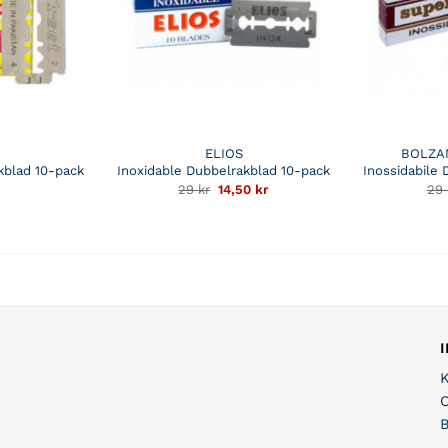
ELIOS
BOLZA
kblad 10-pack
Inoxidable Dubbelrakblad 10-pack
Inossidabile
Det
Det
29
kr
14,50
kr
29
ursprungliga
nuvarande
priset
priset
var:
är:
29 kr.
14,50 kr.