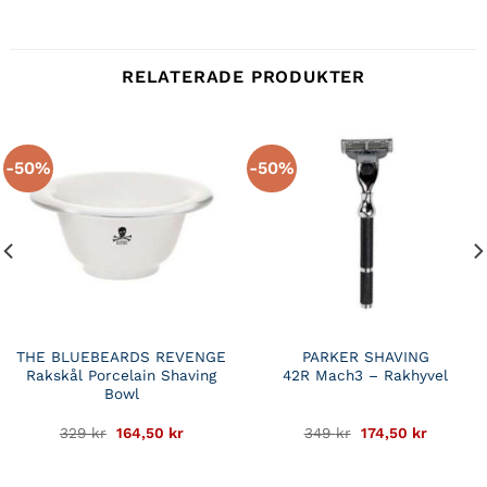
RELATERADE PRODUKTER
-50%
-50%
THE BLUEBEARDS REVENGE
PARKER SHAVING
Rakskål Porcelain Shaving
42R Mach3 – Rakhyvel
Bowl
Det
Det
Det
Det
329
kr
164,50
kr
349
kr
174,50
kr
e
ursprungliga
nuvarande
ursprungliga
nuvaran
priset
priset
priset
priset
var:
är:
var:
är: