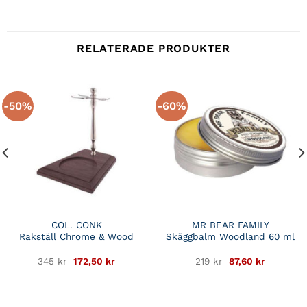
RELATERADE PRODUKTER
-50%
-60%
COL. CONK
MR BEAR FAMILY
Rakställ Chrome & Wood
Skäggbalm Woodland 60 ml
Det
Det
Det
Det
345
kr
172,50
kr
219
kr
87,60
kr
e
ursprungliga
nuvarande
ursprungliga
nuvaran
priset
priset
priset
priset
var:
är:
var:
är:
345 kr.
172,50 kr.
219 kr.
87,60 kr.