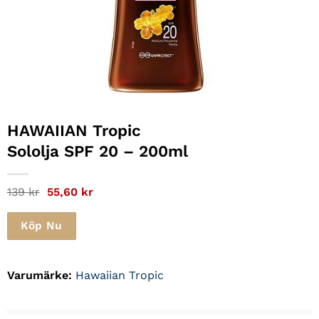
HAWAIIAN Tropic
Sololja SPF 20 – 200ml
Det
Det
139
kr
55,60
kr
ursprungliga
nuvarande
priset
priset
var:
är:
Köp Nu
139 kr.
55,60 kr.
Varumärke:
Hawaiian Tropic