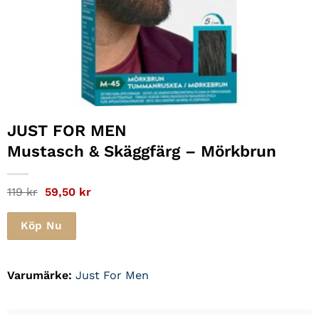
JUST FOR MEN
Mustasch & Skäggfärg – Mörkbrun
Det
Det
119
kr
59,50
kr
ursprungliga
nuvarande
priset
priset
var:
är:
Köp Nu
119 kr.
59,50 kr.
Varumärke:
Just For Men