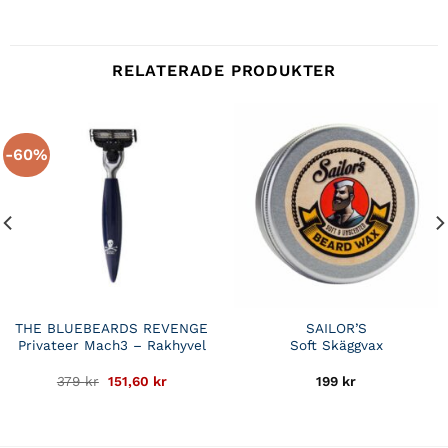
RELATERADE PRODUKTER
-60%
THE BLUEBEARDS REVENGE
SAILOR’S
Privateer Mach3 – Rakhyvel
Soft Skäggvax
Det
Det
379
kr
151,60
kr
199
kr
ursprungliga
nuvarande
priset
priset
var:
är:
379 kr.
151,60 kr.