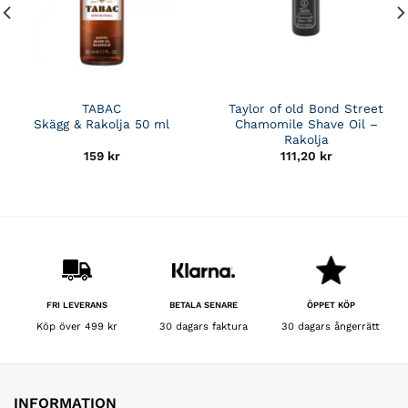
TABAC
Taylor of old Bond Street
Skägg & Rakolja 50 ml
Chamomile Shave Oil –
Rakolja
159
kr
111,20
kr
BETALA SENARE
FRI LEVERANS
ÖPPET KÖP
30 dagars faktura
Köp över 499 kr
30 dagars ångerrätt
INFORMATION