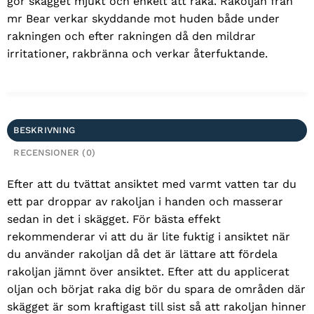
gör skägget mjukt och enkelt att raka. Rakoljan från
mr Bear verkar skyddande mot huden både under
rakningen och efter rakningen då den mildrar
irritationer, rakbränna och verkar återfuktande.
BESKRIVNING
RECENSIONER (0)
Efter att du tvättat ansiktet med varmt vatten tar du
ett par droppar av rakoljan i handen och masserar
sedan in det i skägget. För bästa effekt
rekommenderar vi att du är lite fuktig i ansiktet när
du använder rakoljan då det är lättare att fördela
rakoljan jämnt över ansiktet. Efter att du applicerat
oljan och börjat raka dig bör du spara de områden där
skägget är som kraftigast till sist så att rakoljan hinner