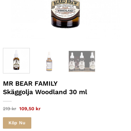
MR BEAR FAMILY
Skäggolja Woodland 30 ml
Det
Det
219
kr
109,50
kr
ursprungliga
nuvarande
priset
priset
var:
är:
Köp Nu
219 kr.
109,50 kr.