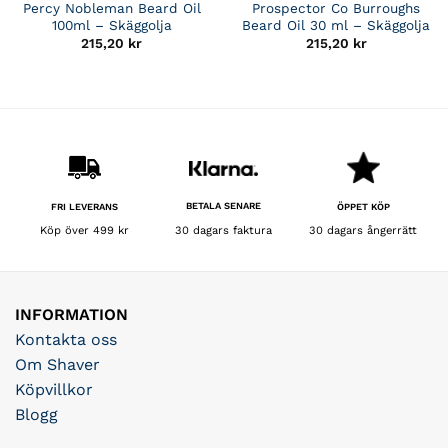
Percy Nobleman Beard Oil
Prospector Co Burroughs
100ml – Skäggolja
Beard Oil 30 ml – Skäggolja
215,20
kr
215,20
kr
BETALA SENARE
FRI LEVERANS
ÖPPET KÖP
30 dagars faktura
Köp över 499 kr
30 dagars ångerrätt
INFORMATION
Kontakta oss
Om Shaver
Köpvillkor
Blogg