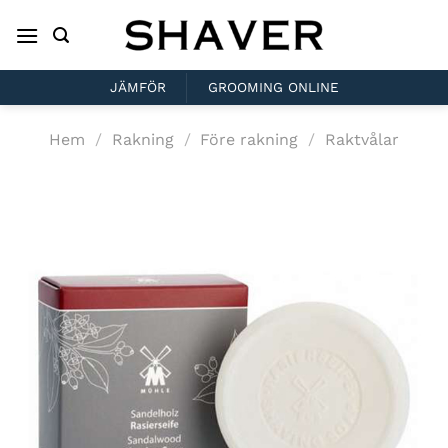
Skip
to
content
JÄMFÖR
GROOMING ONLINE
Hem
/
Rakning
/
Före rakning
/
Raktvålar