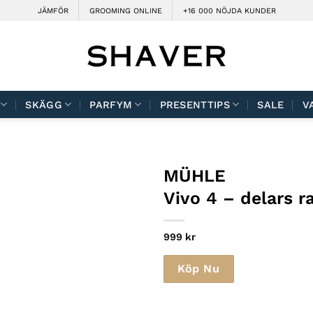
JÄMFÖR
GROOMING ONLINE
+16 000 NÖJDA KUNDER
SKÄGG
PARFYM
PRESENTTIPS
SALE
V
MÜHLE
Vivo 4 – delars r
999
kr
Köp Nu