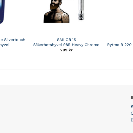
de Silvertouch
SAILOR´S
hyvel
Säkerhetshyvel 98R Heavy Chrome
Rytmo R 220 
299
kr