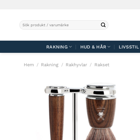
Skip
to
content
Sök
efter:
RAKNING
HUD & HÅR
LIVSSTIL
Hem
/
Rakning
/
Rakhyvlar
/
Rakset