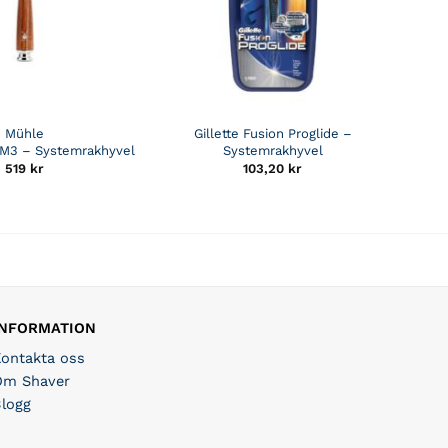
Mühle
Gillette Fusion Proglide –
M3 – Systemrakhyvel
Systemrakhyvel
519
kr
103,20
kr
INFORMATION
Kontakta oss
Om Shaver
Blogg