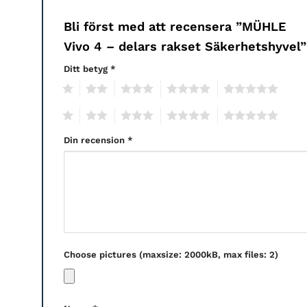
Bli först med att recensera ”MÜHLE
Vivo 4 – delars rakset Säkerhetshyvel
Ditt betyg
*
1
2
3
4
5
1
2
3
4
5
Din recension
*
Choose pictures (maxsize: 2000kB, max files: 2)