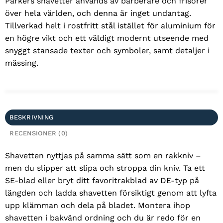
Parkers shavetter används av barberare och frisörer
över hela världen, och denna är inget undantag.
Tillverkad helt i rostfritt stål istället för aluminium för
en högre vikt och ett väldigt modernt utseende med
snyggt stansade texter och symboler, samt detaljer i
mässing.
BESKRIVNING
RECENSIONER (0)
Shavetten nyttjas på samma sätt som en rakkniv –
men du slipper att slipa och stroppa din kniv. Ta ett
SE-blad eller bryt ditt favoritrakblad av DE-typ på
längden och ladda shavetten försiktigt genom att lyfta
upp klämman och dela på bladet. Montera ihop
shavetten i bakvänd ordning och du är redo för en