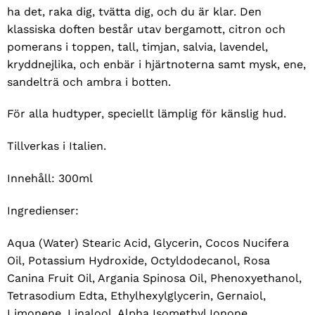
ha det, raka dig, tvätta dig, och du är klar. Den
klassiska doften består utav bergamott, citron och
pomerans i toppen, tall, timjan, salvia, lavendel,
kryddnejlika, och enbär i hjärtnoterna samt mysk, ene,
sandelträ och ambra i botten.
För alla hudtyper, speciellt lämplig för känslig hud.
Tillverkas i Italien.
Innehåll: 300ml
Ingredienser:
Aqua (Water) Stearic Acid, Glycerin, Cocos Nucifera
Oil, Potassium Hydroxide, Octyldodecanol, Rosa
Canina Fruit Oil, Argania Spinosa Oil, Phenoxyethanol,
Tetrasodium Edta, Ethylhexylglycerin, Gernaiol,
Limonene, Linalool, Alpha Isomethyl Ionone.